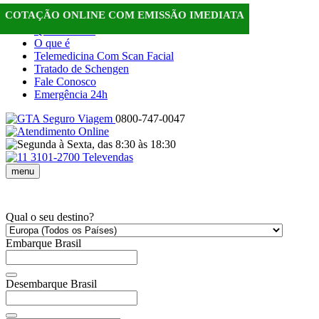
COTAÇÃO ONLINE COM
EMISSÃO IMEDIATA
Home
Quem Somos
O que é
Telemedicina Com Scan Facial
Tratado de Schengen
Fale Conosco
Emergência 24h
0800-747-0047
menu
Qual o seu destino?
Embarque Brasil
Desembarque Brasil